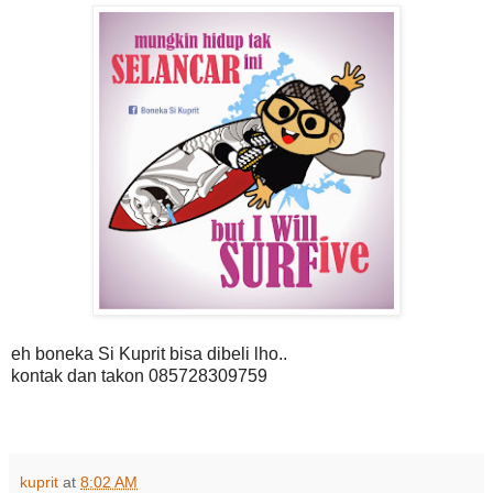
eh boneka Si Kuprit bisa dibeli lho
..
kontak dan takon 085728309759
kuprit
at
8:02 AM