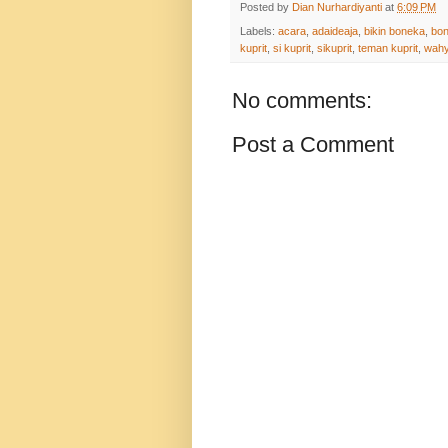
Posted by
Dian Nurhardiyanti
at
6:09 PM
Labels:
acara
,
adaideaja
,
bikin boneka
,
bon
kuprit
,
si kuprit
,
sikuprit
,
teman kuprit
,
wahy
No comments:
Post a Comment