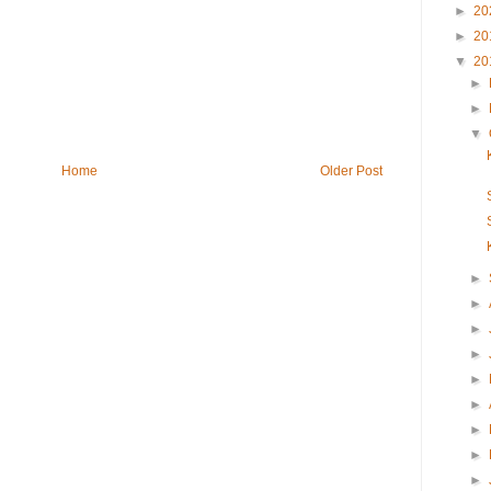
►
20
►
20
▼
20
►
►
▼
Home
Older Post
►
►
►
►
►
►
►
►
►