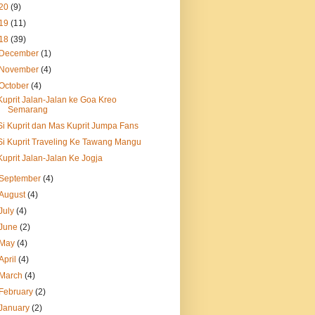
20
(9)
19
(11)
18
(39)
December
(1)
November
(4)
October
(4)
Kuprit Jalan-Jalan ke Goa Kreo
Semarang
Si Kuprit dan Mas Kuprit Jumpa Fans
Si Kuprit Traveling Ke Tawang Mangu
Kuprit Jalan-Jalan Ke Jogja
September
(4)
August
(4)
July
(4)
June
(2)
May
(4)
April
(4)
March
(4)
February
(2)
January
(2)