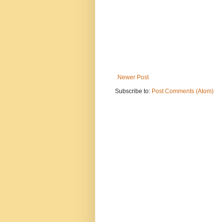
Newer Post
Subscribe to:
Post Comments (Atom)