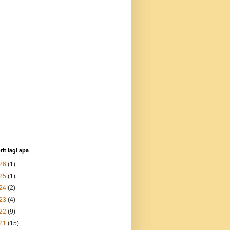
rit lagi apa
26
(1)
25
(1)
24
(2)
23
(4)
22
(9)
21
(15)