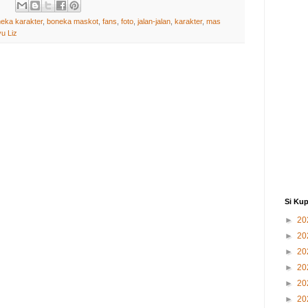
eka karakter
,
boneka maskot
,
fans
,
foto
,
jalan-jalan
,
karakter
,
mas
u Liz
Si Kup
►
20
►
20
►
20
►
20
►
20
►
20