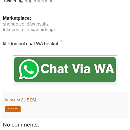
Twitter: @
emperpreneur
Marketplace:
shopee.co.id/wahyuliz
tokopedia.com/adaideaja
klik tombol chat WA berikut:
kuprit
at
3:15 PM
Share
No comments: